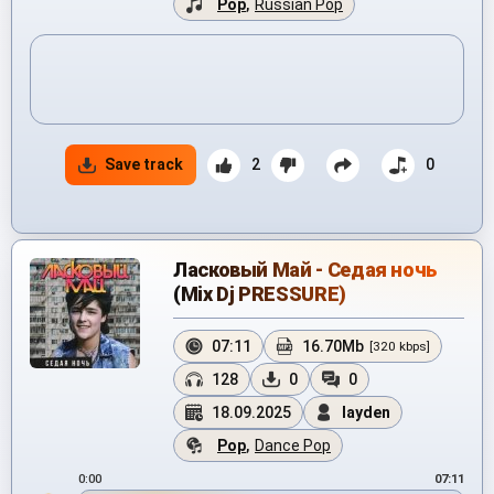
Pop
,
Russian Pop
Save track
2
0
Ласковый Май - Седая ночь
(Mix Dj PRESSURE)
07:11
16.70Mb
[320 kbps]
128
0
0
18.09.2025
layden
Pop
,
Dance Pop
0:00
07:11