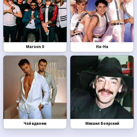
Maroon 5
На-На
Чай вдвоем
Михаил Боярский