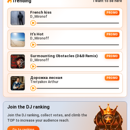
Trending
I want to be here
French kiss
PROMO
D_Mironof
It's Hot
PROMO
D_Mironoff
Surmounting Obstacles (D&B Remix)
PROMO
D_Mironoff
Дорожка лесная
PROMO
Tretyakov Arthur
Join the DJ ranking
Join the DJ ranking, collect votes, and climb the
TOP to increase your audience reach.
Go to ranking