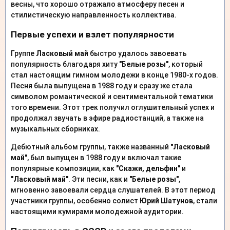
весны, что хорошо отражало атмосферу песен и
стилистическую направленность коллектива.
Первые успехи и взлет популярности
Группе
Ласковый май
быстро удалось завоевать
популярность благодаря хиту
"Белые розы"
, который
стал настоящим гимном молодежи в конце 1980-х годов.
Песня была выпущена в 1988 году и сразу же стала
символом романтической и сентиментальной тематики
того времени. Этот трек получил оглушительный успех и
продолжал звучать в эфире радиостанций, а также на
музыкальных сборниках.
Дебютный альбом группы, также названный
"Ласковый
май"
, был выпущен в 1988 году и включал такие
популярные композиции, как
"Скажи, дельфин"
и
"Ласковый май"
. Эти песни, как и
"Белые розы"
,
мгновенно завоевали сердца слушателей. В этот период
участники группы, особенно солист
Юрий Шатунов
, стали
настоящими кумирами молодежной аудитории.