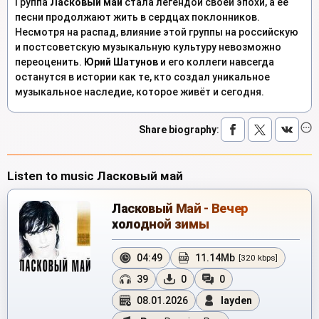
Группа
Ласковый май
стала легендой своей эпохи, а её
песни продолжают жить в сердцах поклонников.
Несмотря на распад, влияние этой группы на российскую
и постсоветскую музыкальную культуру невозможно
переоценить.
Юрий Шатунов
и его коллеги навсегда
останутся в истории как те, кто создал уникальное
музыкальное наследие, которое живёт и сегодня.
Share biography
:
Listen to music Ласковый май
Ласковый Май - Вечер
холодной зимы
04:49
11.14Mb
[320 kbps]
39
0
0
08.01.2026
layden