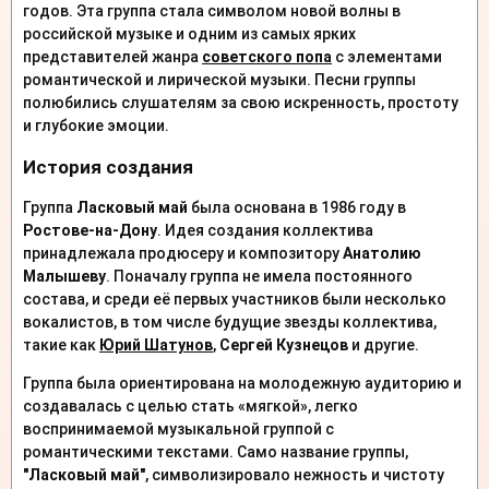
годов. Эта группа стала символом новой волны в
российской музыке и одним из самых ярких
представителей жанра
советского попа
с элементами
романтической и лирической музыки. Песни группы
полюбились слушателям за свою искренность, простоту
и глубокие эмоции.
История создания
Группа
Ласковый май
была основана в 1986 году в
Ростове-на-Дону
. Идея создания коллектива
принадлежала продюсеру и композитору
Анатолию
Малышеву
. Поначалу группа не имела постоянного
состава, и среди её первых участников были несколько
вокалистов, в том числе будущие звезды коллектива,
такие как
Юрий Шатунов
,
Сергей Кузнецов
и другие.
Группа была ориентирована на молодежную аудиторию и
создавалась с целью стать «мягкой», легко
воспринимаемой музыкальной группой с
романтическими текстами. Само название группы,
"Ласковый май"
, символизировало нежность и чистоту