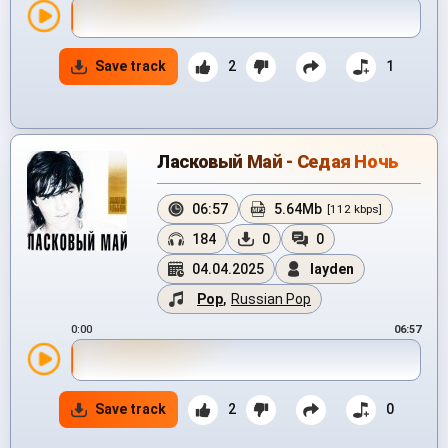
Save track
2
1
Ласковый Май - Седая Ночь
06:57
5.64Mb
[112 kbps]
184
0
0
04.04.2025
layden
Pop
,
Russian Pop
0:00
06:57
Save track
2
0