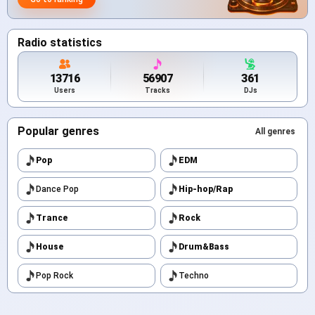
Radio statistics
13716
56907
361
Users
Tracks
DJs
Popular genres
All genres
Pop
EDM
Dance Pop
Hip-hop/Rap
Trance
Rock
House
Drum&Bass
Pop Rock
Techno