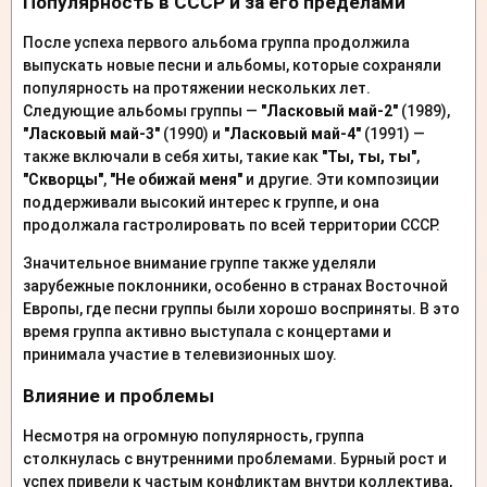
Популярность в СССР и за его пределами
После успеха первого альбома группа продолжила
выпускать новые песни и альбомы, которые сохраняли
популярность на протяжении нескольких лет.
Следующие альбомы группы —
"Ласковый май-2"
(1989),
"Ласковый май-3"
(1990) и
"Ласковый май-4"
(1991) —
также включали в себя хиты, такие как
"Ты, ты, ты"
,
"Скворцы"
,
"Не обижай меня"
и другие. Эти композиции
поддерживали высокий интерес к группе, и она
продолжала гастролировать по всей территории СССР.
Значительное внимание группе также уделяли
зарубежные поклонники, особенно в странах Восточной
Европы, где песни группы были хорошо восприняты. В это
время группа активно выступала с концертами и
принимала участие в телевизионных шоу.
Влияние и проблемы
Несмотря на огромную популярность, группа
столкнулась с внутренними проблемами. Бурный рост и
успех привели к частым конфликтам внутри коллектива,