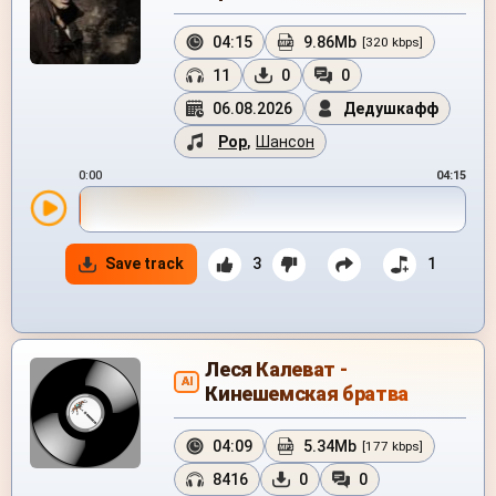
04:15
9.86Mb
[320 kbps]
11
0
0
06.08.2026
Дедушкафф
Pop
,
Шансон
0:00
04:15
Save track
3
1
Леся Калеват -
AI
Кинешемская братва
04:09
5.34Mb
[177 kbps]
8416
0
0