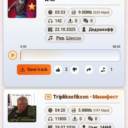
03:53
9.00Mb
[320 kbps]
142
0
0
22.10.2025
Дедушкафф
Pop
,
Шансон
0:00
03:53
Save track
2
1
Tripliksofikson - Манифест
AI
04:20
5.88Mb
[187 kbps]
11850
0
0
29.07.2026
User_14468