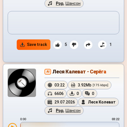
Pop
,
Шансон
Save track
5
1
Леся Калеват - Серёга
AI
03:22
3.92Mb
[175 kbps]
6606
0
0
29.07.2026
Леся Колеват
Pop
,
Шансон
0:00
03:22