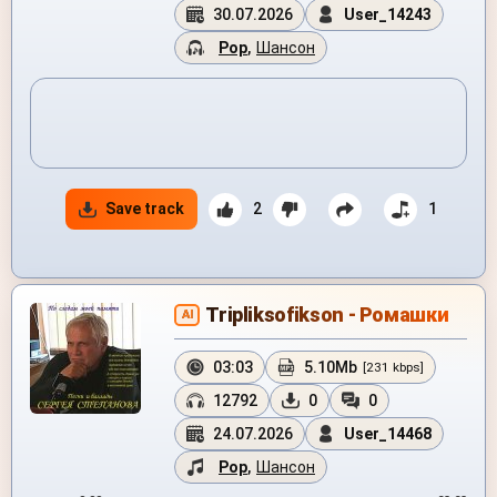
30.07.2026
User_14243
Pop
,
Шансон
Save track
2
1
Tripliksofikson - Ромашки
AI
03:03
5.10Mb
[231 kbps]
12792
0
0
24.07.2026
User_14468
Pop
,
Шансон