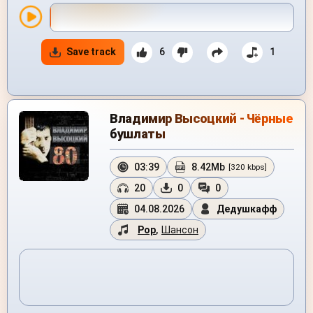
Save track
6
1
Владимир Высоцкий - Чёрные
бушлаты
03:39
8.42Mb
[320 kbps]
20
0
0
04.08.2026
Дедушкафф
Pop
,
Шансон