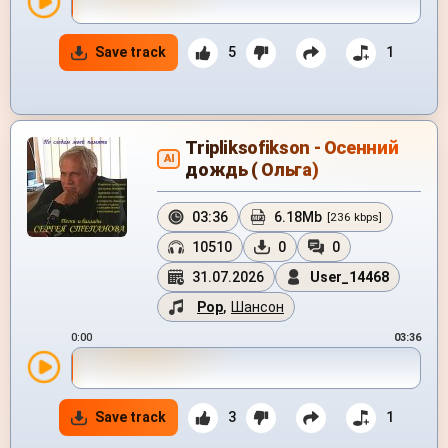
Save track
5
1
Tripliksofikson - Осенний
AI
дождь ( Ольга)
03:36
6.18Mb
[236 kbps]
10510
0
0
31.07.2026
User_14468
Pop
,
Шансон
0:00
03:36
Save track
3
1