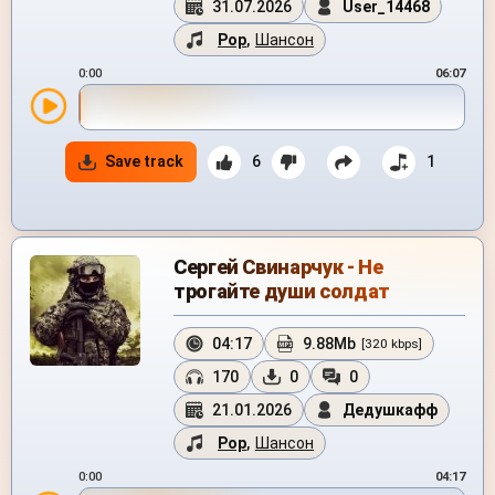
31.07.2026
User_14468
Pop
,
Шансон
0:00
06:07
Save track
6
1
Сергей Свинарчук - Не
трогайте души солдат
04:17
9.88Mb
[320 kbps]
170
0
0
21.01.2026
Дедушкафф
Pop
,
Шансон
0:00
04:17