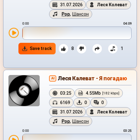
31.07.2026
Леся Колеват
Pop
,
Шансон
0:00
04:09
Save track
8
1
Леся Калеват - Я погадаю
AI
03:25
4.55Mb
[182 kbps]
6169
0
0
31.07.2026
Леся Колеват
Pop
,
Шансон
0:00
03:25