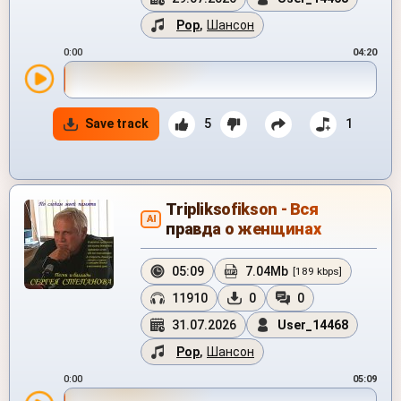
Pop
,
Шансон
0:00
04:20
Save track
5
1
Tripliksofikson - Вся
AI
правда о женщинах
05:09
7.04Mb
[189 kbps]
11910
0
0
31.07.2026
User_14468
Pop
,
Шансон
0:00
05:09