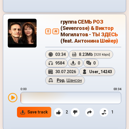
группа СЕМЬ РОЗ
(Sevenrose) & Виктор
E
AI
Могилатов - ТЫ ЗДЕСЬ
(feat. Антонина Шейер)
03:34
8.23Mb
[320 kbps]
9584
0
0
30.07.2026
User_14243
Pop
,
Шансон
0:00
03:34
Save track
2
1