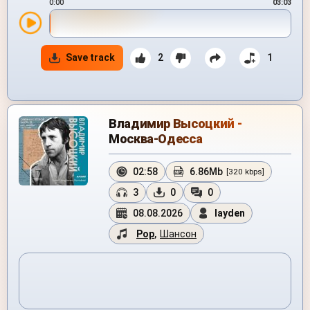
0:00
03:03
Save track
2
1
Владимир Высоцкий -
Москва-Одесса
02:58
6.86Mb
[320 kbps]
3
0
0
08.08.2026
layden
Pop
,
Шансон