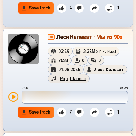
Save track
4
1
Леся Калеват - Мы из 90х
AI
03:29
3.32Mb
[178 kbps]
7633
0
0
01.08.2026
Леся Колеват
Pop
,
Шансон
0:00
03:29
Save track
7
1