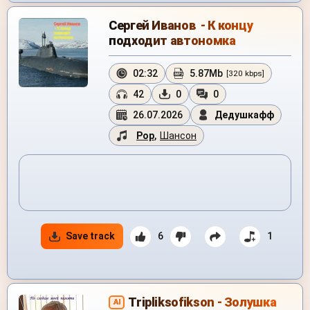
Сергей Иванов - К концу
подходит автономка
02:32
5.87Mb
[320 kbps]
42
0
0
26.07.2026
Дедушкафф
Pop
,
Шансон
Save track
6
1
Tripliksofikson - Золушка
AI