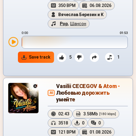
350 BPM
06.08.2026
Вячеслав Березин и К
Pop
,
Шансон
0:00
01:53
Save track
5
1
Vasilii CECEGOV & Atom -
Любовью дорожить
AI
умейте
02:43
3.58Mb
[180 kbps]
3518
0
0
121 BPM
01.08.2026