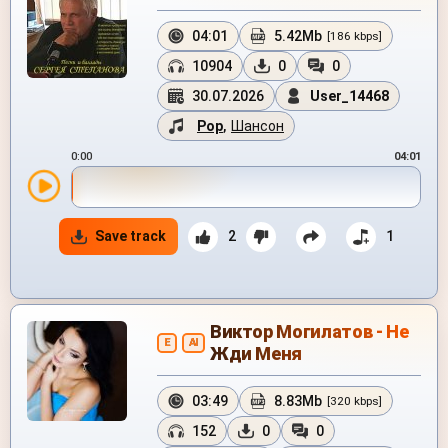
04:01
5.42Mb
[186 kbps]
10904
0
0
30.07.2026
User_14468
Pop
,
Шансон
0:00
04:01
Save track
2
1
Виктор Могилатов - Не
E
AI
Жди Меня
03:49
8.83Mb
[320 kbps]
152
0
0