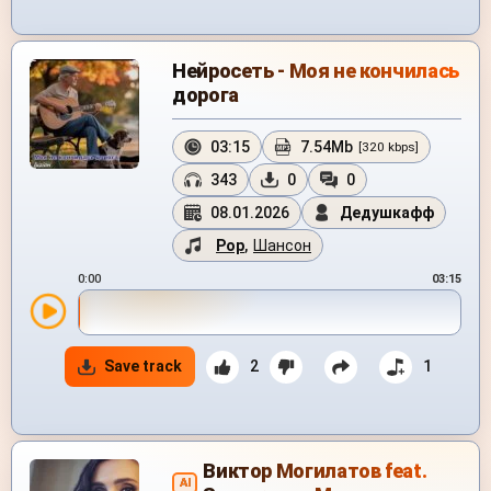
Нейросеть - Моя не кончилась
дорога
03:15
7.54Mb
[320 kbps]
343
0
0
08.01.2026
Дедушкафф
Pop
,
Шансон
0:00
03:15
Save track
2
1
Виктор Могилатов feat.
AI