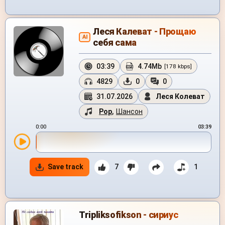
Леся Калеват - Прощаю
AI
себя сама
03:39
4.74Mb
[178 kbps]
4829
0
0
31.07.2026
Леся Колеват
Pop
,
Шансон
0:00
03:39
Save track
7
1
Tripliksofikson - сириус