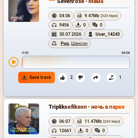
Sevenrose - Мама
04:06
9.47Mb
[320 kbps]
9456
0
0
30.07.2026
User_14243
Pop
,
Шансон
0:00
04:06
Save track
2
1
Tripliksofikson - ночь в парке
06:07
11.47Mb
[260 kbps]
12661
0
0