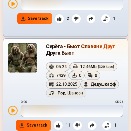
Save track
2
1
Серёга - Бьют Славяне Друг
Друга Бьют
05:24
12.46Mb
[320 kbps]
7439
0
0
22.10.2025
Дедушкафф
Pop
,
Шансон
0:00
05:24
Save track
11
1