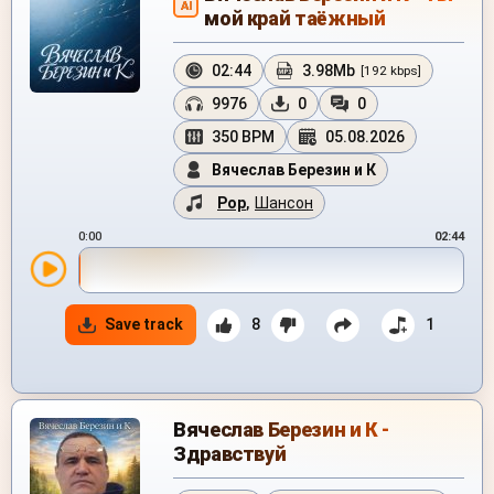
AI
мой край таёжный
02:44
3.98Mb
[192 kbps]
9976
0
0
350 BPM
05.08.2026
Вячеслав Березин и К
Pop
,
Шансон
0:00
02:44
Save track
8
1
Вячеслав Березин и К -
Здравствуй