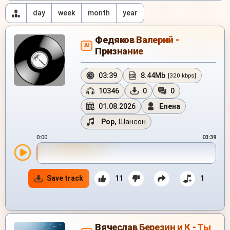
day
week
month
year
Федяков Валерий -
AI
Признание
03:39
8.44Mb
[320 kbps]
10346
0
0
01.08.2026
Елена
Pop
,
Шансон
0:00
03:39
Save track
11
1
Вячеслав Березин и К - Ты