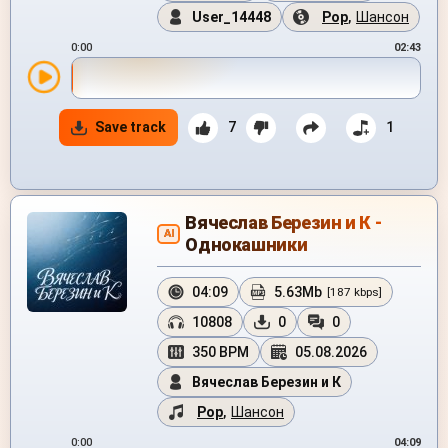
User_14448
Pop
,
Шансон
0:00
02:43
Save track
7
1
Вячеслав Березин и К -
AI
Однокашники
04:09
5.63Mb
[187 kbps]
10808
0
0
350 BPM
05.08.2026
Вячеслав Березин и К
Pop
,
Шансон
0:00
04:09