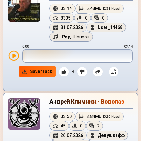
03:14
5.43Mb
[231 kbps]
8305
0
0
31.07.2026
User_14468
Pop
,
Шансон
0:00
03:14
Save track
4
1
Андрей Климнюк - Водолаз
03:50
8.84Mb
[320 kbps]
45
0
2
26.07.2026
Дедушкафф