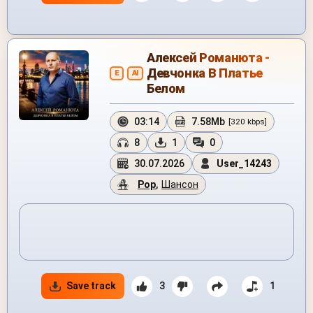
Алексей Романюта -
Девчонка В Платье
E
AI
Белом
03:14
7.58Mb
[320 kbps]
8
1
0
30.07.2026
User_14243
Pop
,
Шансон
Save track
3
1