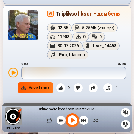
Tripliksofikson - дембель
AI
02:55
5.25Mb
[248 kbps]
11908
0
0
30.07.2026
User_14468
Pop
,
Шансон
0:00
02:55
Save track
2
1
Online radio broadcast Minatrix.FM
Tripliksofikson - Исповедь
свободной женщины
0:00
/
Live