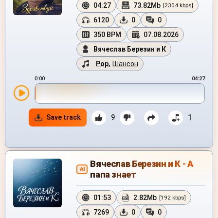
04:27
73.82Mb
[2304 kbps]
6120
0
0
350 BPM
07.08.2026
Вячеслав Березин и К
Pop
,
Шансон
0:00
04:27
Save track
9
1
Вячеслав Березин и К - А
AI
папа знает
01:53
2.82Mb
[192 kbps]
7269
0
0