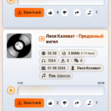
Save track
4
1
Леся Калеват - Преданный
AI
ангел
02:58
3.86Mb
[179 kbps]
7024
0
0
01.08.2026
Леся Колеват
Pop
,
Шансон
0:00
02:58
Save track
2
1