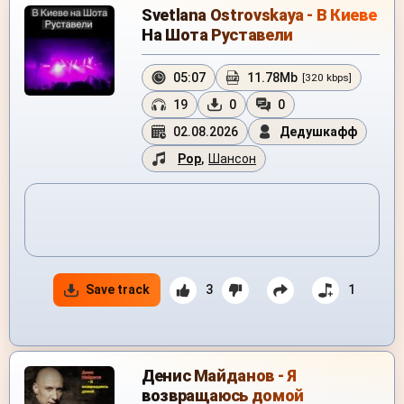
Svetlana Ostrovskaya - В Киеве
На Шота Руставели
05:07
11.78Mb
[320 kbps]
19
0
0
02.08.2026
Дедушкафф
Pop
,
Шансон
Save track
3
1
Денис Майданов - Я
возвращаюсь домой