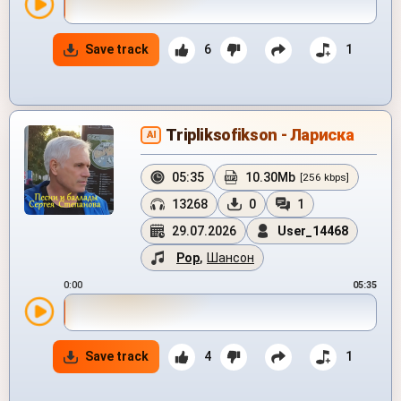
Save track
6
1
Tripliksofikson - Лариска
AI
05:35
10.30Mb
[256 kbps]
13268
0
1
29.07.2026
User_14468
Pop
,
Шансон
0:00
05:35
Save track
4
1