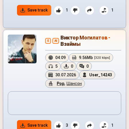
Save track
1
1
Виктор Могилатов -
E
AI
Взаймы
04:09
9.56Mb
[320 kbps]
5
0
0
30.07.2026
User_14243
Pop
,
Шансон
Save track
3
1