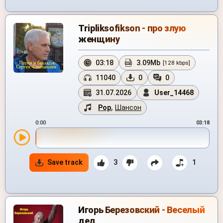
Tripliksofikson - про злую
женщину
03:18
3.09Mb
[128 kbps]
11040
0
0
31.07.2026
User_14468
Pop
,
Шансон
0:00
03:18
Save track
3
1
Игорь Березовский - Веселый
дед