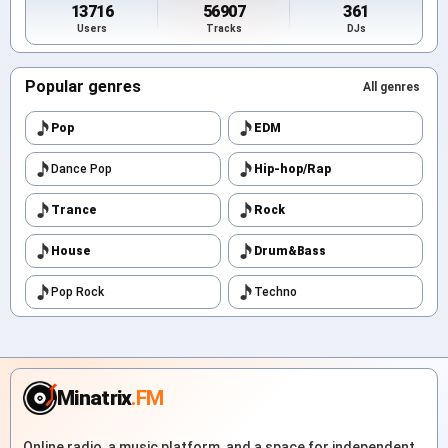
13716
56907
361
Users
Tracks
DJs
Popular genres
All genres
Pop
EDM
Dance Pop
Hip-hop/Rap
Trance
Rock
House
Drum&Bass
Pop Rock
Techno
Minatrix
.FM
Online radio, a music platform, and a space for independent