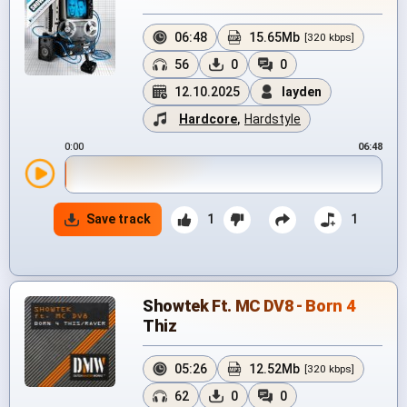
06:48
15.65Mb
[320 kbps]
56
0
0
12.10.2025
layden
Hardcore
,
Hardstyle
0:00
06:48
Save track
1
1
Showtek Ft. MC DV8 - Born 4
Thiz
05:26
12.52Mb
[320 kbps]
62
0
0