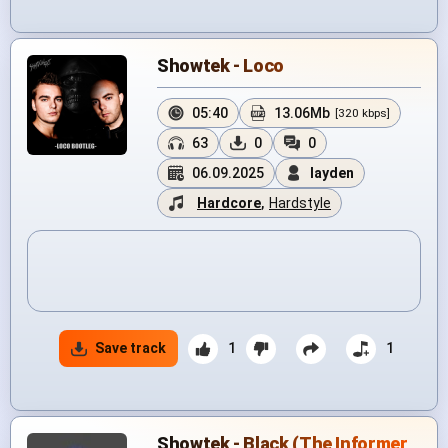
Showtek - Loco
05:40
13.06Mb
[320 kbps]
63
0
0
06.09.2025
layden
Hardcore
,
Hardstyle
Save track
1
1
Showtek - Black (The Informer