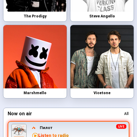
The Prodigy
Steve Angello
Marshmello
Vicetone
Now on air
All
Пилот
Listen to radio