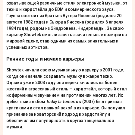
охватывающей различные стили электронной музыки, от
техно и хардстайла до EDM и коммерческого хауса.
Группа состоит из братьев Вутера Янссена (родился 20
августа 1982 года) и Сьюрда Янссена (родился 6 апреля
1984 года), родом из Эйндховена, Нидерланды. За свою
карьеру Showtek смогли занять значительные позиции на
мировой сцене, став одними из самых влиятельных и
успешных артистов.
Ранние годы и начало карьеры
Showtek начали свою музыкальную карьеру в 2001 году,
когда они начали создавать музыку в жанре техно.
Однако уже в 2003 году они переключились на более
жесткий и агрессивный стиль — хардстайл, который стал
их фирменным звучанием на протяжении многих лет. Их
дебютный альбом
Today Is Tomorrow
(2007) был признан
критиками и стал важной вехой в их карьере. Он получил
признание за новаторский подход к хардстайлу и
обеспечил им популярность в кругах танцевальной
музыки.