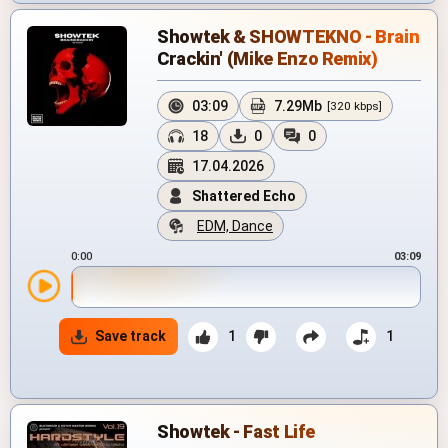
Showtek & SHOWTEKNO - Brain
Crackin' (Mike Enzo Remix)
03:09
7.29Mb
[320 kbps]
18
0
0
17.04.2026
Shattered Echo
EDM, Dance
0:00
03:09
Save track
1
1
Showtek - Fast Life