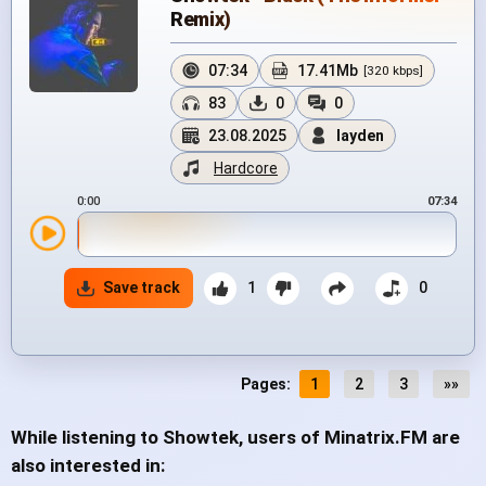
Remix)
07:34
17.41Mb
[320 kbps]
83
0
0
23.08.2025
layden
Hardcore
0:00
07:34
Save track
1
0
Pages:
1
2
3
»»
While listening to Showtek, users of Minatrix.FM are
also interested in: