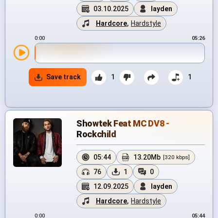
03.10.2025
layden
Hardcore
,
Hardstyle
0:00
05:26
Save track
1
1
Showtek Feat MC DV8 -
Rockchild
05:44
13.20Mb
[320 kbps]
76
1
0
12.09.2025
layden
Hardcore
,
Hardstyle
0:00
05:44