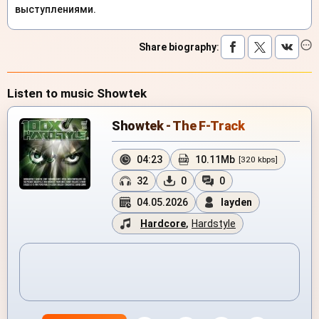
выступлениями.
Share biography
:
Listen to music Showtek
Showtek - The F-Track
04:23
10.11Mb
[320 kbps]
32
0
0
04.05.2026
layden
Hardcore
,
Hardstyle