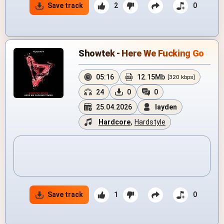
Save track
2
0
Showtek - Here We Fucking Go
05:16
12.15Mb
[320 kbps]
24
0
0
25.04.2026
layden
Hardcore
,
Hardstyle
Save track
1
0