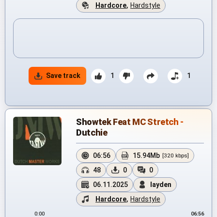
Hardcore
,
Hardstyle
Save track
1
1
Showtek Feat MC Stretch -
Dutchie
06:56
15.94Mb
[320 kbps]
48
0
0
06.11.2025
layden
Hardcore
,
Hardstyle
0:00
06:56