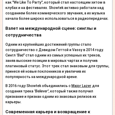
как "We Like To Party", который стал настоящим хитом в
клубах и на фестивалях. Showtek активно работали над
созданием более коммерческого звучания, а их музыка
начала более широко использоваться в радиопередачах.
Взлет на международной сцене: синглы и
сотрудничества
Одним из крупнейших достижений группы стало
сотрудничество с Дэвидом Геттой и Vassy в 2014 году.
Сингл
"Bad"
стал одним из самых успешных их треков,
заняв высокие позиции в мировых чартах и получив
платиновый статус. Этот трек стал знаковым для группы,
принеся ей новые поклонников и увеличив их
популярность на международной арене.
В 2016 году Showtek объединились с
Major Lazer
для
создания трека
"Believer"
, который также получил
признание и признан одним из знаковых релизов их
карьеры.
Современная карьера и возвращение к