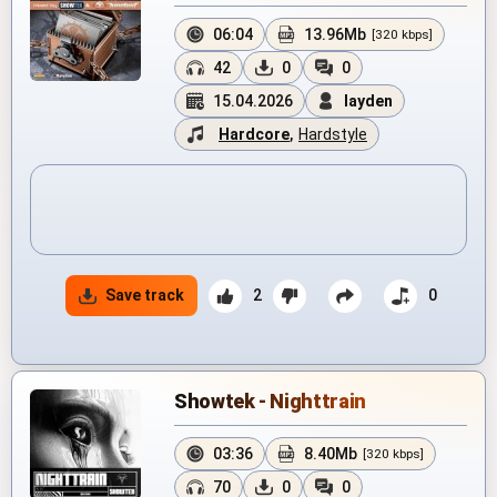
06:04
13.96Mb
[320 kbps]
42
0
0
15.04.2026
layden
Hardcore
,
Hardstyle
Save track
2
0
Showtek - Nighttrain
03:36
8.40Mb
[320 kbps]
70
0
0