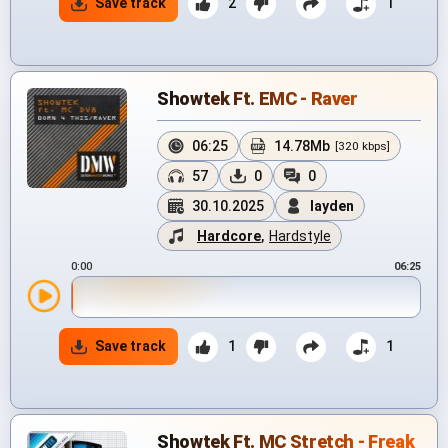
Save track
2
1
Showtek Ft. EMC - Raver
06:25
14.78Mb
[320 kbps]
57
0
0
30.10.2025
layden
Hardcore
,
Hardstyle
0:00
06:25
Save track
1
1
Showtek Ft. MC Stretch - Freak