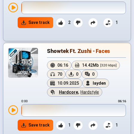
Save track
2
1
Showtek Ft. Zushi - Faces
06:16
14.42Mb
[320 kbps]
70
0
0
10.09.2025
layden
Hardcore
,
Hardstyle
0:00
06:16
Save track
1
1