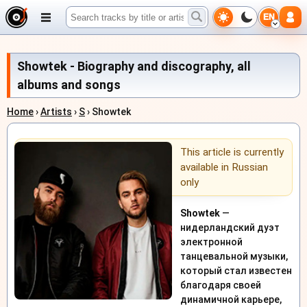
EN
Showtek - Biography and discography, all
albums and songs
Home
›
Artists
›
S
› Showtek
This article is currently
available in Russian
only
Showtek
—
нидерландский дуэт
электронной
танцевальной музыки,
который стал известен
благодаря своей
динамичной карьере,