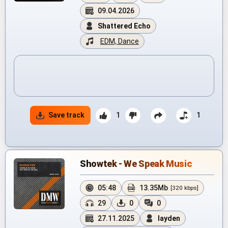
09.04.2026
Shattered Echo
EDM, Dance
Save track
1
1
Showtek - We Speak Music
05:48
13.35Mb
[320 kbps]
29
0
0
27.11.2025
layden