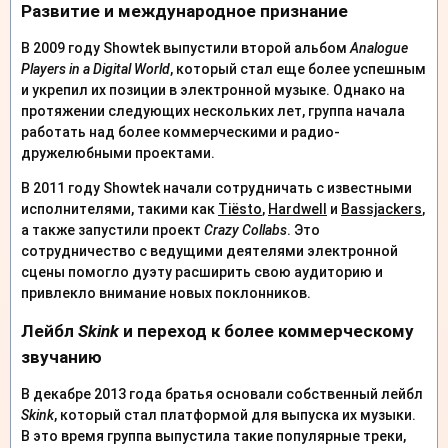
Развитие и международное признание
В 2009 году Showtek выпустили второй альбом
Analogue
Players in a Digital World
, который стал еще более успешным
и укрепил их позиции в электронной музыке. Однако на
протяжении следующих нескольких лет, группа начала
работать над более коммерческими и радио-
дружелюбными проектами.
В 2011 году Showtek начали сотрудничать с известными
исполнителями, такими как
Tiësto
,
Hardwell
и
Bassjackers
,
а также запустили проект
Crazy Collabs
. Это
сотрудничество с ведущими деятелями электронной
сцены помогло дуэту расширить свою аудиторию и
привлекло внимание новых поклонников.
Лейбл
Skink
и переход к более коммерческому
звучанию
В декабре 2013 года братья основали собственный лейбл
Skink
, который стал платформой для выпуска их музыки.
В это время группа выпустила такие популярные треки,