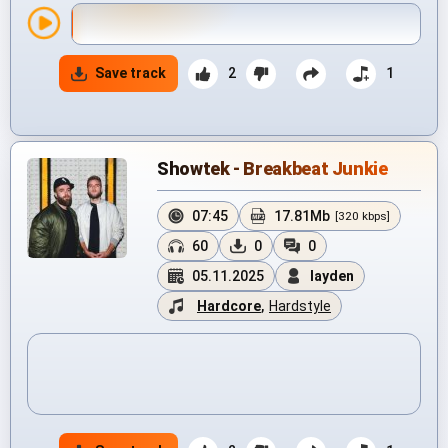
Save track
2
1
Showtek - Breakbeat Junkie
07:45
17.81Mb
[320 kbps]
60
0
0
05.11.2025
layden
Hardcore
,
Hardstyle