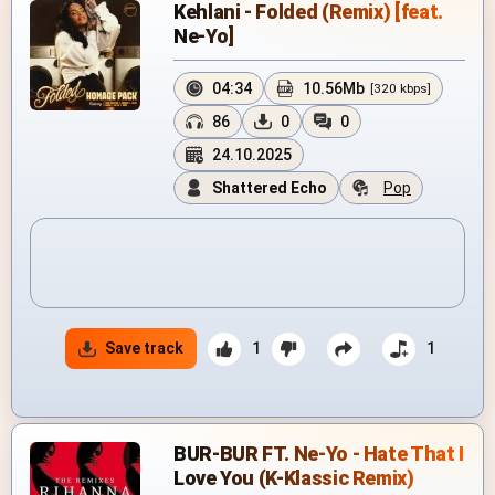
Kehlani - Folded (Remix) [feat.
Ne-Yo]
04:34
10.56Mb
[320 kbps]
86
0
0
24.10.2025
Shattered Echo
Pop
Save track
1
1
BUR-BUR FT. Ne-Yo - Hate That I
Love You (K-Klassic Remix)