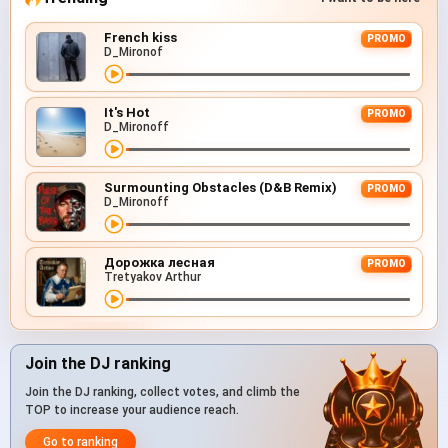
French kiss
PROMO
D_Mironof
It's Hot
PROMO
D_Mironoff
Surmounting Obstacles (D&B Remix)
PROMO
D_Mironoff
Дорожка лесная
PROMO
Tretyakov Arthur
Join the DJ ranking
Join the DJ ranking, collect votes, and climb the
TOP to increase your audience reach.
Go to ranking