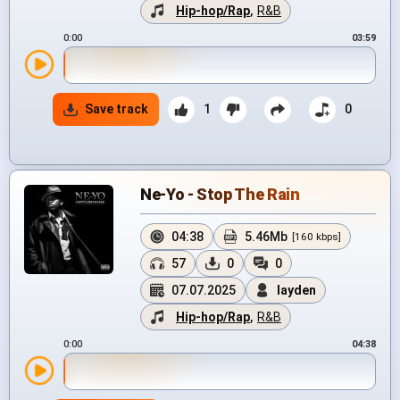
Hip-hop/Rap
,
R&B
0:00
03:59
Save track
1
0
Ne-Yo - Stop The Rain
04:38
5.46Mb
[160 kbps]
57
0
0
07.07.2025
layden
Hip-hop/Rap
,
R&B
0:00
04:38