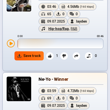
03:46
4.56Mb
[160 kbps]
65
0
0
09.07.2025
layden
Hip-hop/Rap
,
R&B
0:00
03:46
Save track
1
0
Ne-Yo - Winner
03:59
4.72Mb
[160 kbps]
69
0
0
09.07.2025
layden