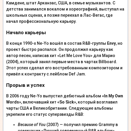
Камдене, штат Арканзас, США, в семье музыкантов. С
детства занимался вокалом и хореографией, выступал на
школьных сценах, а позже переехал в Лас-Вегас, где
начал профессиональную карьеру.
Начало карьеры
В конце 1990-х Ne-Yo вошёл в состав R&B-группы
Envy
, но
проект быстро распался. Он продолжил карьеру как
автор песен, написав хит «Let Me Love You» для Марио
(2004), который занял первые места в чартах Billboard.
Этот успех сделал его востребованным композитором и
привёл к контракту с лейблом Def Jam.
Прорыв и успех
В 2006 году Ne-Yo выпустил дебютный альбом
«In My Own
Words»
, включавший хит
«So Sick»
, который возглавил
чарты США и Великобритании. Следующие альбомы
укрепили его статус суперзвезды R&B:
Because of You
(2007) — получил премию Grammy в
номинации «Лучший современный R&B альбом».