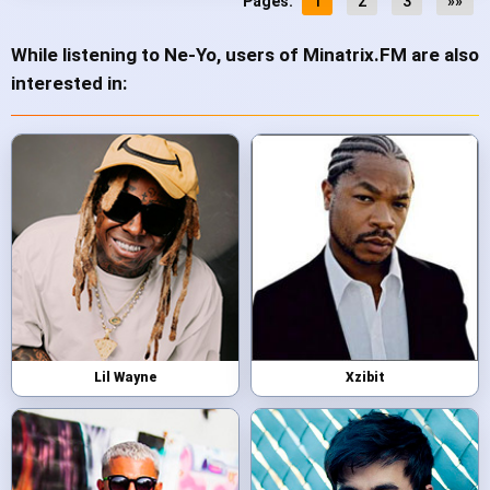
Pages:
1
2
3
»»
While listening to Ne-Yo, users of Minatrix.FM are also
interested in:
Lil Wayne
Xzibit