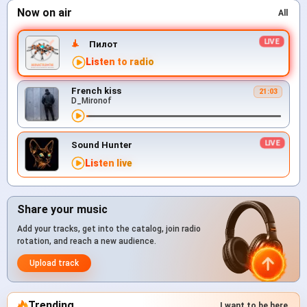
Now on air
All
Пилот
Listen to radio
French kiss
21:03
D_Mironof
Sound Hunter
Listen live
Share your music
Add your tracks, get into the catalog, join radio
rotation, and reach a new audience.
Upload track
Trending
I want to be here