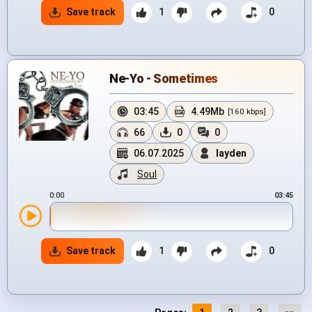
Save track
1
0
Ne-Yo - Sometimes
03:45
4.49Mb
[160 kbps]
66
0
0
06.07.2025
layden
Soul
0:00
03:45
Save track
1
0