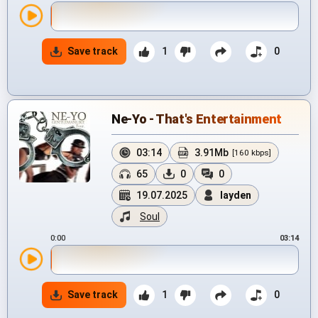
Save track
1
0
Ne-Yo - That's Entertainment
03:14
3.91Mb
[160 kbps]
65
0
0
19.07.2025
layden
Soul
0:00
03:14
Save track
1
0