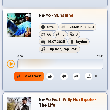
Ne-Yo - Sunshine
02:51
3.30Mb
[153 kbps]
66
0
0
16.07.2025
layden
Hip-hop/Rap
,
R&B
0:00
02:51
Save track
1
0
Ne-Yo Feat. Willy Northpole -
The Life