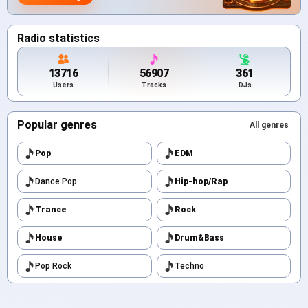
Radio statistics
13716
56907
361
Users
Tracks
DJs
Popular genres
All genres
Pop
EDM
Dance Pop
Hip-hop/Rap
Trance
Rock
House
Drum&Bass
Pop Rock
Techno