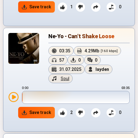
Save track
1
0
Ne-Yo - Can't Shake Loose
03:35
4.29Mb
[160 kbps]
57
0
0
31.07.2025
layden
Soul
0:00
03:35
Save track
2
0