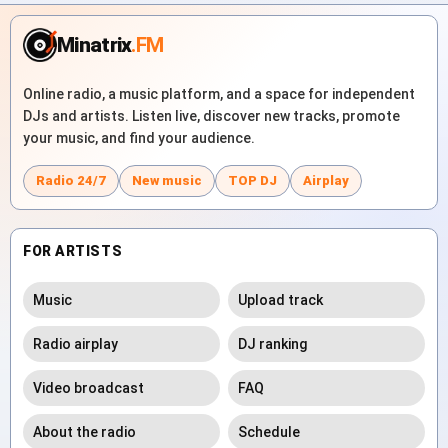
Minatrix
.FM
Online radio, a music platform, and a space for independent
DJs and artists. Listen live, discover new tracks, promote
your music, and find your audience.
Radio 24/7
New music
TOP DJ
Airplay
FOR ARTISTS
Music
Upload track
Radio airplay
DJ ranking
Video broadcast
FAQ
About the radio
Schedule