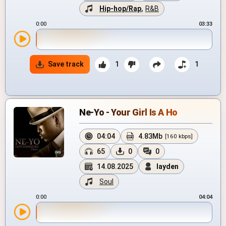
Hip-hop/Rap
,
R&B
0:00
03:33
Save track
1
1
Ne-Yo - Your Girl Is A Ho
04:04
4.83Mb
[160 kbps]
65
0
0
14.08.2025
layden
Soul
0:00
04:04