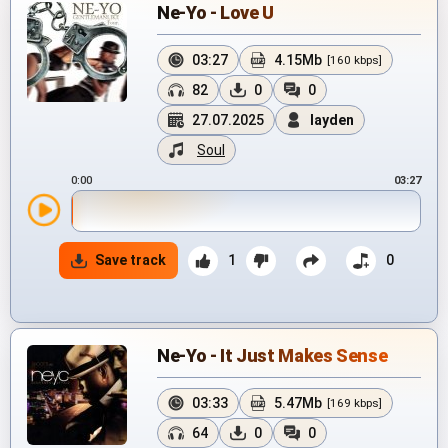
Ne-Yo - Love U
03:27
4.15Mb
[160 kbps]
82
0
0
27.07.2025
layden
Soul
0:00
03:27
Save track
1
0
Ne-Yo - It Just Makes Sense
03:33
5.47Mb
[169 kbps]
64
0
0