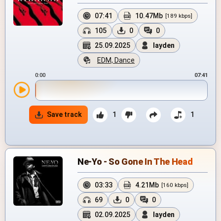
07:41
10.47Mb
[189 kbps]
105
0
0
25.09.2025
layden
EDM, Dance
0:00
07:41
Save track
1
1
Ne-Yo - So Gone In The Head
03:33
4.21Mb
[160 kbps]
69
0
0
02.09.2025
layden