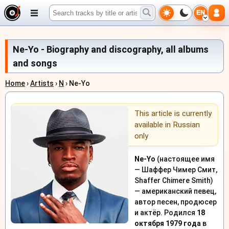
EN
Ne-Yo - Biography and discography, all albums
and songs
Home
›
Artists
›
N
› Ne-Yo
This article is currently
available in Russian
only
Ne-Yo
(настоящее имя
— Шаффер Чимер Смит,
Shaffer Chimere Smith)
— американский певец,
автор песен, продюсер
и актёр. Родился
18
октября 1979 года
в