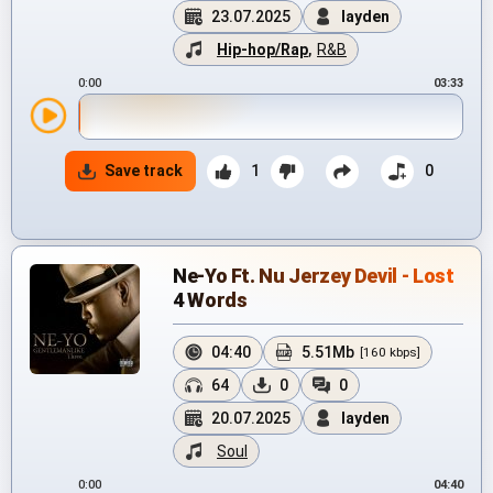
23.07.2025
layden
Hip-hop/Rap
,
R&B
0:00
03:33
Save track
1
0
Ne-Yo Ft. Nu Jerzey Devil - Lost
4 Words
04:40
5.51Mb
[160 kbps]
64
0
0
20.07.2025
layden
Soul
0:00
04:40