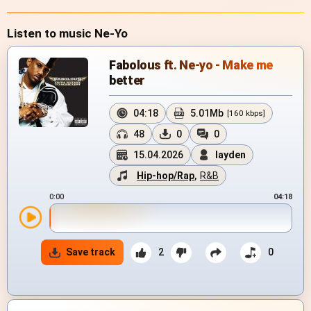
Listen to music Ne-Yo
Fabolous ft. Ne-yo - Make me
better
04:18
5.01Mb
[160 kbps]
48
0
0
15.04.2026
layden
Hip-hop/Rap
,
R&B
0:00
04:18
Save track
2
0